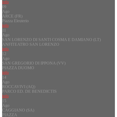
info
09
Ago
ARCE (FR)
Piazza Eleuterio
info
11
Ago
SAN LORENZO DI SANTI COSMA E DAMIANO (LT)
ANFITEATRO SAN LORENZO
info
12
Ago
SAN GREGORIO DI IPPONA (VV)
PIAZZA DUOMO
info
14
Ago
ROCCAVIVI (AQ)
PARCO ED. DE BENEDICTIS
info
15
Ago
CAGGIANO (SA)
PIAZZA