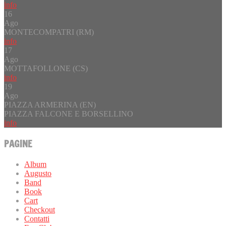
info
16
Ago
MONTECOMPATRI (RM)
info
17
Ago
MOTTAFOLLONE (CS)
info
19
Ago
PIAZZA ARMERINA (EN)
PIAZZA FALCONE E BORSELLINO
info
PAGINE
Album
Augusto
Band
Book
Cart
Checkout
Contatti