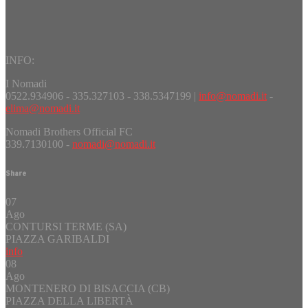
INFO:
I Nomadi
0522.934906 - 335.327103 - 338.5347199 |
info@nomadi.it
-
elima@nomadi.it
Nomadi Brothers Official FC
339.7130100 -
nomadi@nomadi.it
Share
07
Ago
CONTURSI TERME (SA)
PIAZZA GARIBALDI
info
08
Ago
MONTENERO DI BISACCIA (CB)
PIAZZA DELLA LIBERTÀ