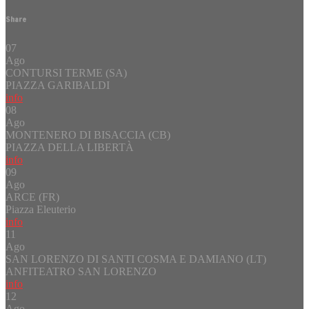
Share
07
Ago
CONTURSI TERME (SA)
PIAZZA GARIBALDI
info
08
Ago
MONTENERO DI BISACCIA (CB)
PIAZZA DELLA LIBERTÀ
info
09
Ago
ARCE (FR)
Piazza Eleuterio
info
11
Ago
SAN LORENZO DI SANTI COSMA E DAMIANO (LT)
ANFITEATRO SAN LORENZO
info
12
Ago