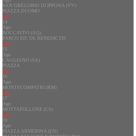
SAN GREGORIO DI IPPONA (VV)
PIAZZA DUOMO
info
14
Ago
ROCCAVIVI (AQ)
PARCO ED. DE BENEDICTIS
info
15
Ago
CAGGIANO (SA)
PIAZZA
info
16
Ago
MONTECOMPATRI (RM)
info
17
Ago
MOTTAFOLLONE (CS)
info
19
Ago
PIAZZA ARMERINA (EN)