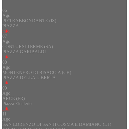
06
Ago
PIETRABBONDANTE (IS)
PIAZZA
info
07
Ago
CONTURSI TERME (SA)
PIAZZA GARIBALDI
info
08
Ago
MONTENERO DI BISACCIA (CB)
PIAZZA DELLA LIBERTÀ
info
09
Ago
ARCE (FR)
Piazza Eleuterio
info
11
Ago
SAN LORENZO DI SANTI COSMA E DAMIANO (LT)