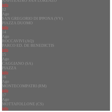
ANFITEATRO SAN LORENZO
info
12
Ago
SAN GREGORIO DI IPPONA (VV)
PIAZZA DUOMO
info
14
Ago
ROCCAVIVI (AQ)
PARCO ED. DE BENEDICTIS
info
15
Ago
CAGGIANO (SA)
PIAZZA
info
16
Ago
MONTECOMPATRI (RM)
info
17
Ago
MOTTAFOLLONE (CS)
info