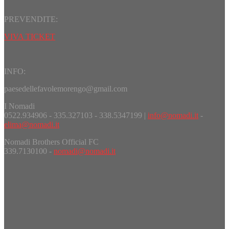
PREVENDITE:
VIVA TICKET
INFO:
paesedellefavolemorengo@gmail.com
I Nomadi
0522.934906 - 335.327103 - 338.5347199 |
info@nomadi.it
-
elima@nomadi.it
Nomadi Brothers Official FC
339.7130100 -
nomadi@nomadi.it