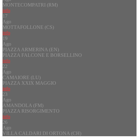
MONTECOMPATRI (RM)
info
17
Ago
MOTTAFOLLONE (CS)
info
19
Ago
PIAZZA ARMERINA (EN)
PIAZZA FALCONE E BORSELLINO
info
22
Ago
CAMAIORE (LU)
PIAZZA XXIX MAGGIO
info
23
Ago
AMANDOLA (FM)
PIAZZA RISORGIMENTO
info
26
Ago
VILLA CALDARI DI ORTONA (CH)