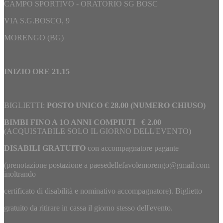
CAMPO SPORTIVO - ORATORIO SG BOSC
VIA S.G.BOSCO, 9
MORENGO (BG)
INIZIO ORE 21.15
BIGLIETTI:
POSTO UNICO € 28.00 (NUMERO CHIUSO)
BIMBI FINO A 1O ANNI COMPIUTI € 2.00
(ACQUISTABILE SOLO IL GIORNO DELL'EVENTO)
DISABILI GRATUITO
con accompagnatore pagante
(prenotazione
postazione a paesedellefavolemorengo@gmail.com
inoltrando
certificato di disabilità e nominativo accompagnatore). Biglietto
gratuito da ritirare in cassa il giorno stesso dell'evento.