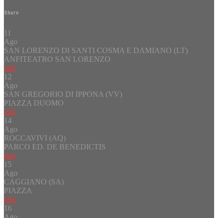
Share
11
Ago
SAN LORENZO DI SANTI COSMA E DAMIANO (LT)
ANFITEATRO SAN LORENZO
info
12
Ago
SAN GREGORIO DI IPPONA (VV)
PIAZZA DUOMO
info
14
Ago
ROCCAVIVI (AQ)
PARCO ED. DE BENEDICTIS
info
15
Ago
CAGGIANO (SA)
PIAZZA
info
16
Ago