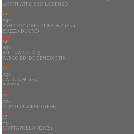
ANFITEATRO SAN LORENZO
info
12
Ago
SAN GREGORIO DI IPPONA (VV)
PIAZZA DUOMO
info
14
Ago
ROCCAVIVI (AQ)
PARCO ED. DE BENEDICTIS
info
15
Ago
CAGGIANO (SA)
PIAZZA
info
16
Ago
MONTECOMPATRI (RM)
info
17
Ago
MOTTAFOLLONE (CS)
info