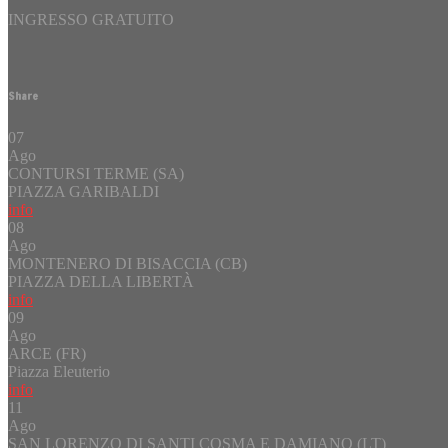
INGRESSO GRATUITO
Share
07
Ago
CONTURSI TERME (SA)
PIAZZA GARIBALDI
info
08
Ago
MONTENERO DI BISACCIA (CB)
PIAZZA DELLA LIBERTÀ
info
09
Ago
ARCE (FR)
Piazza Eleuterio
info
11
Ago
SAN LORENZO DI SANTI COSMA E DAMIANO (LT)