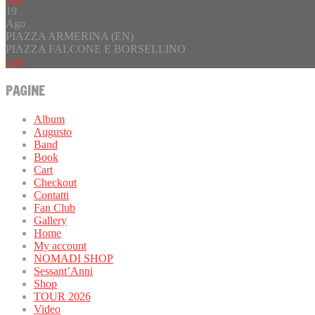
19
Ago
PIAZZA ARMERINA (EN)
PIAZZA FALCONE E BORSELLINO
info
PAGINE
Album
Augusto
Band
Book
Cart
Checkout
Contatti
Fan Club
Gallery
Home
My account
NOMADI SHOP
Sessant’Anni
Shop
TOUR 2026
Video