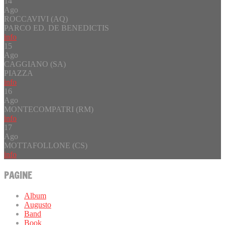
14
Ago
ROCCAVIVI (AQ)
PARCO ED. DE BENEDICTIS
info
15
Ago
CAGGIANO (SA)
PIAZZA
info
16
Ago
MONTECOMPATRI (RM)
info
17
Ago
MOTTAFOLLONE (CS)
info
PAGINE
Album
Augusto
Band
Book