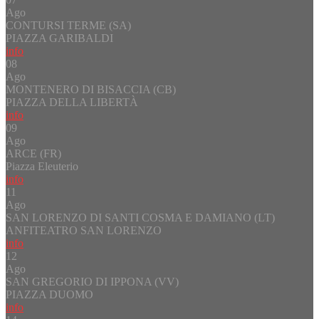
Ago
CONTURSI TERME (SA)
PIAZZA GARIBALDI
info
08
Ago
MONTENERO DI BISACCIA (CB)
PIAZZA DELLA LIBERTÀ
info
09
Ago
ARCE (FR)
Piazza Eleuterio
info
11
Ago
SAN LORENZO DI SANTI COSMA E DAMIANO (LT)
ANFITEATRO SAN LORENZO
info
12
Ago
SAN GREGORIO DI IPPONA (VV)
PIAZZA DUOMO
info