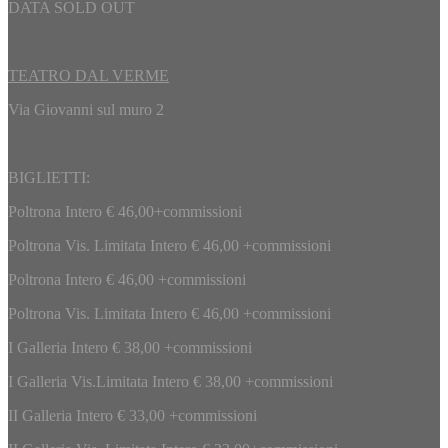
DATA SOLD OUT
TEATRO DAL VERME
Via Giovanni sul muro 2
BIGLIETTI:
Poltrona Intero € 46,00+commissioni
Poltrona Vis. Limitata Intero € 46,00 +commissioni
Poltrona Intero € 46,00 +commissioni
Poltrona Vis. Limitata Intero € 46,00 +commissioni
I Galleria Intero € 38,00 +commissioni
I Galleria Vis.Limitata Intero € 38,00 +commissioni
II Galleria Intero € 33,00 +commissioni