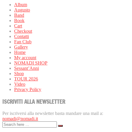
Album
Augusto
Band
Book
Cart
Checkout
Contatti
Fan Club
Gallery
Home
My account
NOMADI SHOP
Sessant’Anni
Shop
TOUR 2026
Video
Privacy Policy
ISCRIVITI ALLA NEWSLETTER
Per iscriversi alla newsletter basta mandare una mail a:
nomadi@nomadi.it