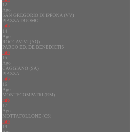
12
Ago
SAN GREGORIO DI IPPONA (VV)
PIAZZA DUOMO
info
14
Ago
ROCCAVIVI (AQ)
PARCO ED. DE BENEDICTIS
info
15
Ago
CAGGIANO (SA)
PIAZZA
info
16
Ago
MONTECOMPATRI (RM)
info
17
Ago
MOTTAFOLLONE (CS)
info
19
Ago