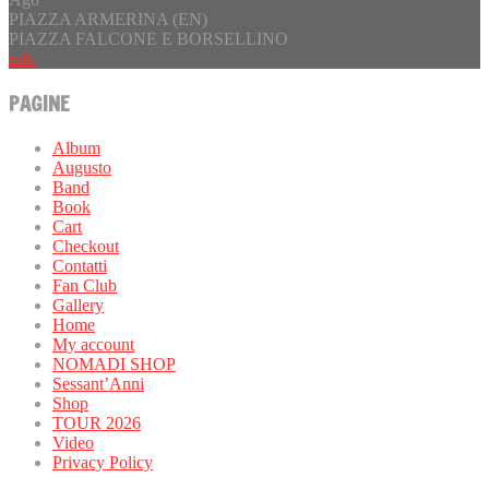
PIAZZA ARMERINA (EN)
PIAZZA FALCONE E BORSELLINO
info
PAGINE
Album
Augusto
Band
Book
Cart
Checkout
Contatti
Fan Club
Gallery
Home
My account
NOMADI SHOP
Sessant’Anni
Shop
TOUR 2026
Video
Privacy Policy