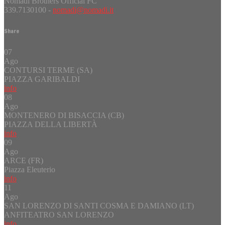
Nomadi Brothers Official FC
339.7130100 -
nomadi@nomadi.it
Share
07
Ago
CONTURSI TERME (SA)
PIAZZA GARIBALDI
info
08
Ago
MONTENERO DI BISACCIA (CB)
PIAZZA DELLA LIBERTÀ
info
09
Ago
ARCE (FR)
Piazza Eleuterio
info
11
Ago
SAN LORENZO DI SANTI COSMA E DAMIANO (LT)
ANFITEATRO SAN LORENZO
info