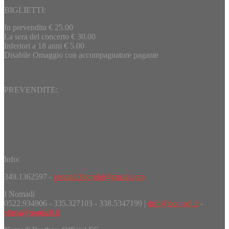
BIGLIETTI:
In prevendita € 25.00
La sera del concerto € 30.00
Inferiori a 18 anni € 5.00
Disabile Omaggio con accompagnatore pagante
PREVENDITE:
Info:
349.1362597 -
festadei3borghi@gmail.com
I Nomadi
0522.934906 - 335.327103 - 338.5347199 |
info@nomadi.it
-
elima@nomadi.it