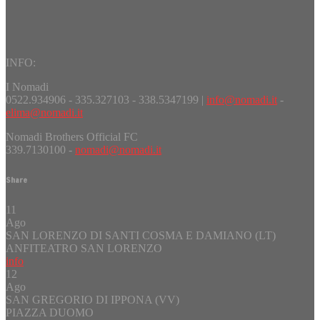
INFO:
I Nomadi
0522.934906 - 335.327103 - 338.5347199 |
info@nomadi.it
-
elima@nomadi.it
Nomadi Brothers Official FC
339.7130100 -
nomadi@nomadi.it
Share
11
Ago
SAN LORENZO DI SANTI COSMA E DAMIANO (LT)
ANFITEATRO SAN LORENZO
info
12
Ago
SAN GREGORIO DI IPPONA (VV)
PIAZZA DUOMO