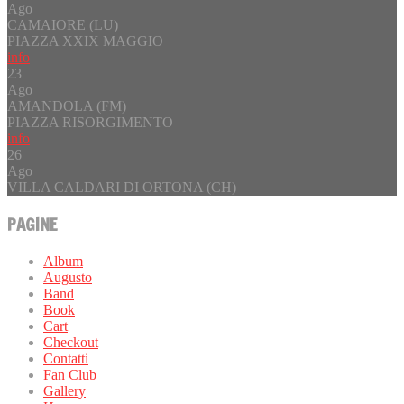
Ago
CAMAIORE (LU)
PIAZZA XXIX MAGGIO
info
23
Ago
AMANDOLA (FM)
PIAZZA RISORGIMENTO
info
26
Ago
VILLA CALDARI DI ORTONA (CH)
PAGINE
Album
Augusto
Band
Book
Cart
Checkout
Contatti
Fan Club
Gallery