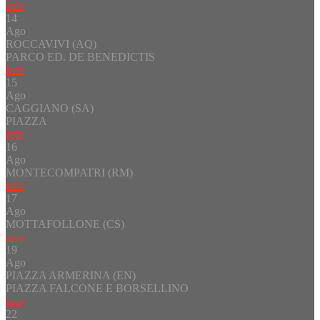
info
14
Ago
ROCCAVIVI (AQ)
PARCO ED. DE BENEDICTIS
info
15
Ago
CAGGIANO (SA)
PIAZZA
info
16
Ago
MONTECOMPATRI (RM)
info
17
Ago
MOTTAFOLLONE (CS)
info
19
Ago
PIAZZA ARMERINA (EN)
PIAZZA FALCONE E BORSELLINO
info
22