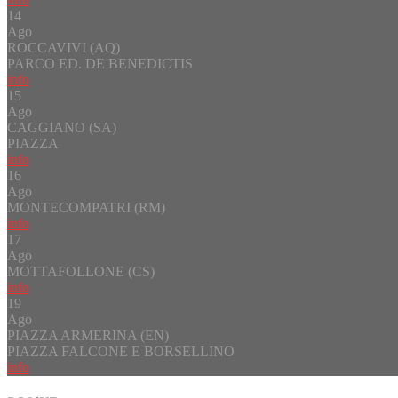
14
Ago
ROCCAVIVI (AQ)
PARCO ED. DE BENEDICTIS
info
15
Ago
CAGGIANO (SA)
PIAZZA
info
16
Ago
MONTECOMPATRI (RM)
info
17
Ago
MOTTAFOLLONE (CS)
info
19
Ago
PIAZZA ARMERINA (EN)
PIAZZA FALCONE E BORSELLINO
info