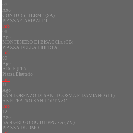
07
Ago
CONTURSI TERME (SA)
PIAZZA GARIBALDI
info
08
Ago
MONTENERO DI BISACCIA (CB)
PIAZZA DELLA LIBERTÀ
info
09
Ago
ARCE (FR)
Piazza Eleuterio
info
11
Ago
SAN LORENZO DI SANTI COSMA E DAMIANO (LT)
ANFITEATRO SAN LORENZO
info
12
Ago
SAN GREGORIO DI IPPONA (VV)
PIAZZA DUOMO
info