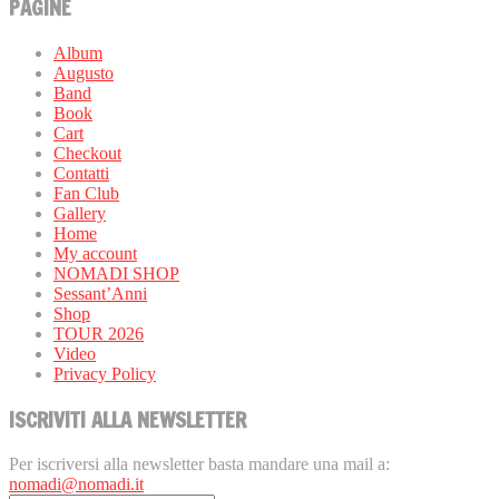
PAGINE
Album
Augusto
Band
Book
Cart
Checkout
Contatti
Fan Club
Gallery
Home
My account
NOMADI SHOP
Sessant’Anni
Shop
TOUR 2026
Video
Privacy Policy
ISCRIVITI ALLA NEWSLETTER
Per iscriversi alla newsletter basta mandare una mail a:
nomadi@nomadi.it