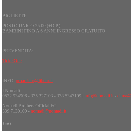
BIGLIETTI:
POSTO UNICO 25.00 (+D.P.)
BAMBINI FINO A 6 ANNI INGRESSO GRATUITO
PREVENDITA:
TicketOne
INFO:
proarsiero@libero.it
I Nomadi
0522.934906 - 335.327103 - 338.5347199 |
info@nomadi.it
-
elima@
Nomadi Brothers Official FC
339.7130100 -
nomadi@nomadi.it
Share