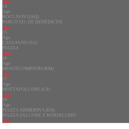
info
14
Ago
ROCCAVIVI (AQ)
PARCO ED. DE BENEDICTIS
info
15
Ago
CAGGIANO (SA)
PIAZZA
info
16
Ago
MONTECOMPATRI (RM)
info
17
Ago
MOTTAFOLLONE (CS)
info
19
Ago
PIAZZA ARMERINA (EN)
PIAZZA FALCONE E BORSELLINO
info