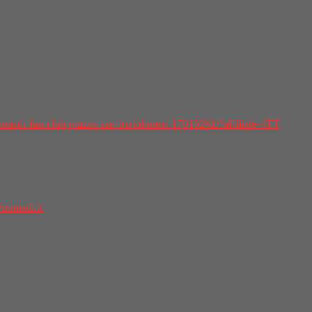
-nomadi-fan-club-piazza-san-bartolomeo-17015261/?affiliate=ITT
nomadi.it