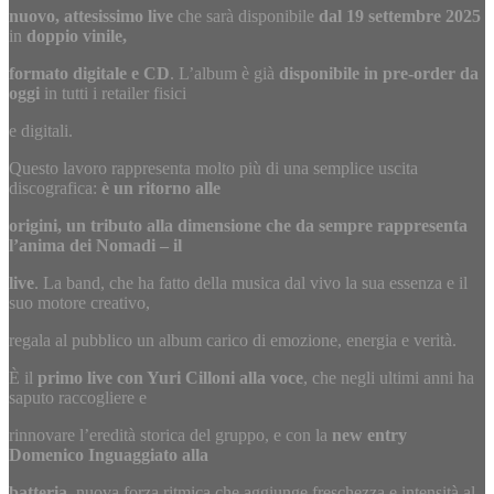
nuovo, attesissimo live
che sarà disponibile
dal 19 settembre 2025
in
doppio vinile,
formato digitale e CD
. L’album è già
disponibile in
pre-order
da
oggi
in tutti i retailer fisici
e digitali.
Questo lavoro rappresenta molto più di una semplice uscita
discografica:
è un ritorno alle
origini, un tributo alla dimensione che da sempre rappresenta
l’anima dei Nomadi – il
live
. La band, che ha fatto della musica dal vivo la sua essenza e il
suo motore creativo,
regala al pubblico un album carico di emozione, energia e verità.
È il
primo live con Yuri Cilloni alla voce
, che negli ultimi anni ha
saputo raccogliere e
rinnovare l’eredità storica del gruppo, e con la
new entry
Domenico Inguaggiato alla
batteria
, nuova forza ritmica che aggiunge freschezza e intensità al