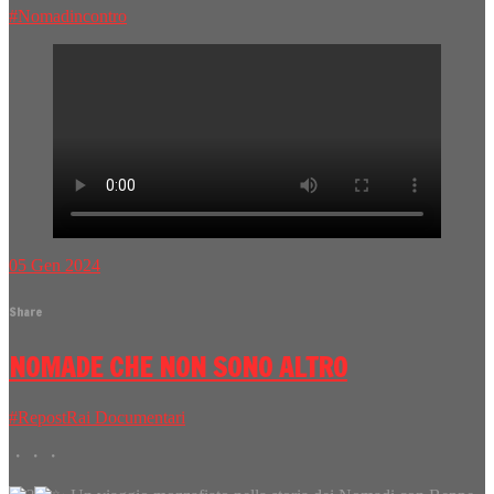
#Nomadincontro
05
Gen
2024
Share
NOMADE CHE NON SONO ALTRO
#Repost
Rai Documentari
・・・