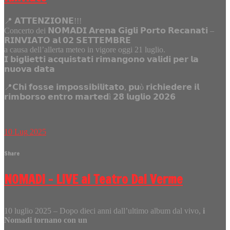
📍 𝗔𝗧𝗧𝗘𝗡𝗭𝗜𝗢𝗡𝗘!!!
Concerto dei 𝗡𝗢𝗠𝗔𝗗𝗜 𝗔𝗿𝗲𝗻𝗮 𝗚𝗶𝗴𝗹𝗶 𝗣𝗼𝗿𝘁𝗼 𝗥𝗲𝗰𝗮𝗻𝗮𝘁𝗶 –
𝗥𝗜𝗡𝗩𝗜𝗔𝗧𝗢 𝗮𝗹 𝟬𝟮 𝗦𝗘𝗧𝗧𝗘𝗠𝗕𝗥𝗘
a causa dell’allerta meteo in vigore oggi 21 luglio.
𝗜 𝗯𝗶𝗴𝗹𝗶𝗲𝘁𝘁𝗶 𝗮𝗰𝗾𝘂𝗶𝘀𝘁𝗮𝘁𝗶 𝗿𝗶𝗺𝗮𝗻𝗴𝗼𝗻𝗼 𝘃𝗮𝗹𝗶𝗱𝗶 𝗽𝗲𝗿 𝗹𝗮
𝗻𝘂𝗼𝘃𝗮 𝗱𝗮𝘁𝗮
📍𝗖𝗵𝗶 𝗳𝗼𝘀𝘀𝗲 𝗶𝗺𝗽𝗼𝘀𝘀𝗶𝗯𝗶𝗹𝗶𝘁𝗮𝘁𝗼, 𝗽𝘂ò 𝗿𝗶𝗰𝗵𝗶𝗲𝗱𝗲𝗿𝗲 𝗶𝗹
𝗿𝗶𝗺𝗯𝗼𝗿𝘀𝗼 𝗲𝗻𝘁𝗿𝗼 𝗺𝗮𝗿𝘁𝗲𝗱ì 𝟮𝟴 𝗹𝘂𝗴𝗹𝗶𝗼 𝟮𝟬𝟮𝟲
10
Lug
2025
Share
NOMADI – LIVE al Teatro Dal Verme
10 luglio 2025 – Dopo dieci anni dall’ultimo album dal vivo,
i
Nomadi tornano con un