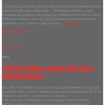
E la solitaria cavalcata sull’onda del successo che aumenta concerto
dopo concerto, anno dopo anno… Ma sempre restando, come
insegnato dai genitori, con i piedi ben saldamente ancorati ai valori
della terra emiliana, cosa che gli ha permesso di essere ancora in
equilibrio e con l’intatta voglia di essere…
#nomadi
@nomadiofficial
15
Nov
2024
Share
SEMPRE NOMADI e ANCORA UNA VOLTA
CON SENTIMENTO
Nel 1981 i #Nomadi erano ormai un gruppo affermato e, dopo gli
esordi nel 1966, ebbero l’intuizione geniale di incidere nel 1979 un
“Album Concerto” con Francesco Guccini.
Una scelta che si dimostrò azzeccatissima, sia per il carisma
dell’accoppiata Nomadi-Guccini, sia per la straordinaria ed