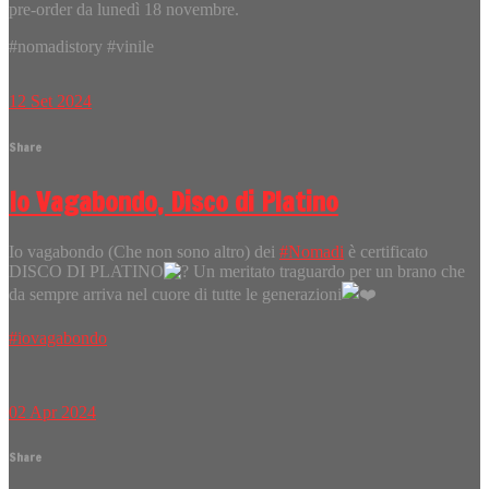
pre-order da lunedì 18 novembre.
#nomadistory #vinile
12
Set
2024
Share
Io Vagabondo, Disco di Platino
Io vagabondo (Che non sono altro) dei
#Nomadi
è certificato
DISCO DI PLATINO
Un meritato traguardo per un brano che
da sempre arriva nel cuore di tutte le generazioni
#iovagabondo
02
Apr
2024
Share