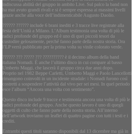
indiscussa abilità del gruppo in ambito Live. Sul palco la band non
ha mai avuto grandi rivali e si è sempre espressa ai massimi livelli
grazie anche alla voce dell’indimenticabile Augusto Daolio.
?????? ?????? include 6 brani inediti e 3 tracce live registrate alla
festa dell’Unità a Milano. L’Album testimonia una volta di più le
radici profonde del gruppo ed è uno di quei piccoli tesori da
custodire gelosamente, perché fanno parte della nostra storia. Ora
l’LP verrà pubblicato per la prima volta su vinile colorato verde.
?????? ??? ????? ??? ?????????? è il decimo album della band
italiana Nomadi. È anche l’ultimo disco in cui compare al basso
Umberto Maggi, che lascerà il gruppo circa due anni dopo.
Proprio nel 1982 Beppe Carletti, Umberto Maggi e Paolo Lancellotti
rimangono coinvolti in un incidente stradale: i Nomadi furono così
costretti a sospendere l’attività dal vivo per sei mesi. In quel periodo
esce l’album “Ancora una volta con sentimento”.
Questo disco include 9 tracce e testimonia ancora una volta di più le
radici profonde del gruppo. Anche questo lavoro è uno di quegli
oggetti di culto che fanno parte della nostra storia. All’interno
dell’artwork troviamo un leaflet di quattro pagine con tutti i testi e i
crediti.
Entrambi questi titoli saranno disponibili dal 13 dicembre ma già in