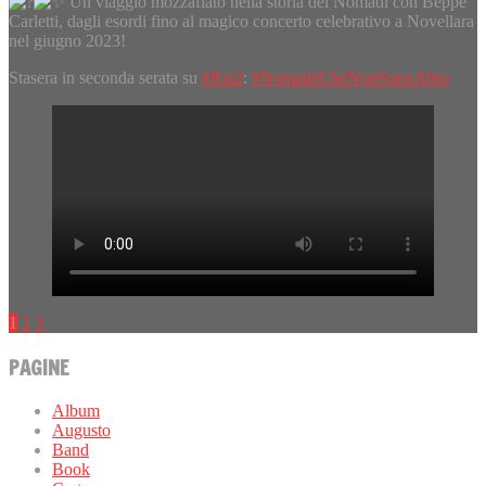
Un viaggio mozzafiato nella storia dei Nomadi con Beppe
Carletti, dagli esordi fino al magico concerto celebrativo a Novellara
nel giugno 2023!
Stasera in seconda serata su
#Rai2
:
#NomadeCheNonSonoAltro
1
2
3
PAGINE
Album
Augusto
Band
Book