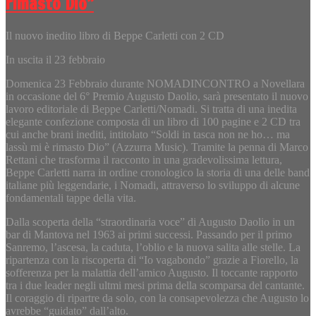
rimasto Dio”
Il nuovo inedito libro di Beppe Carletti con 2 CD
In uscita il 23 febbraio
Domenica 23 Febbraio durante NOMADINCONTRO a Novellara
in occasione del 6° Premio Augusto Daolio, sarà presentato il nuovo
lavoro editoriale di Beppe Carletti/Nomadi. Si tratta di una inedita
elegante confezione composta di un libro di 100 pagine e 2 CD tra
cui anche brani inediti, intitolato “Soldi in tasca non ne ho… ma
lassù mi è rimasto Dio” (Azzurra Music). Tramite la penna di Marco
Rettani che trasforma il racconto in una gradevolissima lettura,
Beppe Carletti narra in ordine cronologico la storia di una delle band
italiane più leggendarie, i Nomadi, attraverso lo sviluppo di alcune
fondamentali tappe della vita.
Dalla scoperta della “straordinaria voce” di Augusto Daolio in un
bar di Mantova nel 1963 ai primi successi. Passando per il primo
Sanremo, l’ascesa, la caduta, l’oblio e la nuova salita alle stelle. La
ripartenza con la riscoperta di “Io vagabondo” grazie a Fiorello, la
sofferenza per la malattia dell’amico Augusto. Il toccante rapporto
tra i due leader negli ultmi mesi prima della scomparsa del cantante.
Il coraggio di ripartre da solo, con la consapevolezza che Augusto lo
avrebbe “guidato” dall’alto.