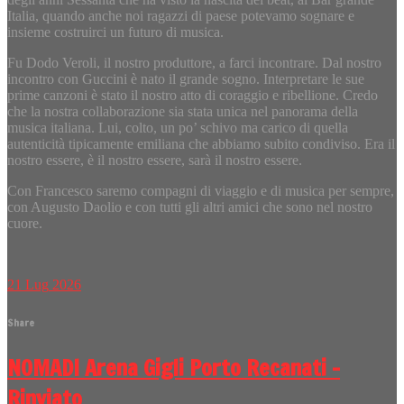
Italia, quando anche noi ragazzi di paese potevamo sognare e
insieme costruirci un futuro di musica.
Fu Dodo Veroli, il nostro produttore, a farci incontrare. Dal nostro
incontro con Guccini è nato il grande sogno. Interpretare le sue
prime canzoni è stato il nostro atto di coraggio e ribellione. Credo
che la nostra collaborazione sia stata unica nel panorama della
musica italiana. Lui, colto, un po’ schivo ma carico di quella
autenticità tipicamente emiliana che abbiamo subito condiviso. Era il
nostro essere, è il nostro essere, sarà il nostro essere.
Con Francesco saremo compagni di viaggio e di musica per sempre,
con Augusto Daolio e con tutti gli altri amici che sono nel nostro
cuore.
21
Lug
2026
Share
NOMADI Arena Gigli Porto Recanati –
Rinviato