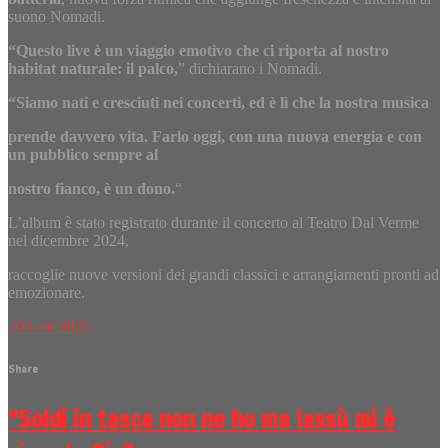
suono Nomadi.
“Questo live è un viaggio emotivo che ci riporta al nostro
habitat naturale: il palco,
” dichiarano i Nomadi.
“Siamo nati e cresciuti nei concerti, ed è lì che la nostra musica
prende davvero vita. Farlo oggi, con una nuova energia e con
un pubblico sempre al
nostro fianco, è un dono.
“
L’album è stato registrato durante il concerto al Teatro Dal Verme
nel dicembre 2024,
raccoglie nuove versioni dei grandi classici e arrangiamenti pronti ad
emozionare.
20
Gen
2025
Share
“Soldi in tasca non ne ho ma lassù mi è