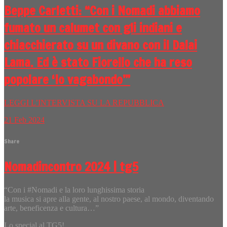
Beppe Carletti: “Con i Nomadi abbiamo
fumato un calumet con gli indiani e
chiacchierato su un divano con il Dalai
Lama. Ed è stato Fiorello che ha reso
popolare ‘Io vagabondo’”
LEGGI L’INTERVISTA SU LA REPUBBLICA
21
Feb
2024
Share
Nomadincontro 2024 | tg5
“Con i #Nomadi e la loro lunghissima storia
la musica si apre alla gente, al nostro paese, al mondo, diventando
arte, beneficenza e cultura…”
Lo special al TG5!